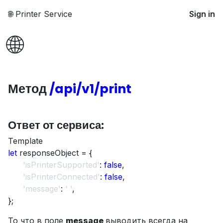
🌐 Printer Service
Sign in
🌐
Метод
/api/v1/print
Ответ от сервиса:
Template
let
responseObject = {
​'isPrinterSupported'
:
false
,
​'isPrinterConnected'
:
false
,
​'message'
:
' '
,
};
То что в поле
message
выводить всегда на