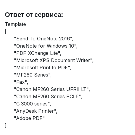
Ответ от сервиса:
Template
[
​"Send To OneNote 2016",
​"OneNote for Windows 10",
​"PDF-XChange Lite",
​"Microsoft XPS Document Writer",
​"Microsoft Print to PDF",
​"MF260 Series",
​"Fax",
​"Canon MF260 Series UFRII LT",
​"Canon MF260 Series PCL6",
​"C 3000 series",
​"AnyDesk Printer",
​"Adobe PDF"
]