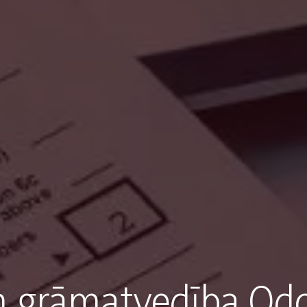
n grāmatvedība Odo