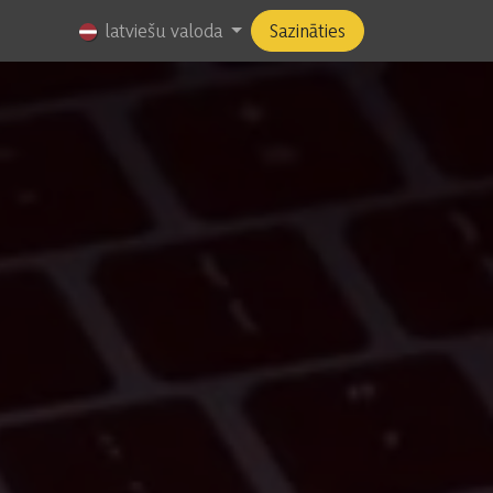
Amati
latviešu valoda
Sazināties