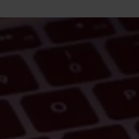
Tehnoloģijas
Projekti
Vakances
Blogs
Sazināties