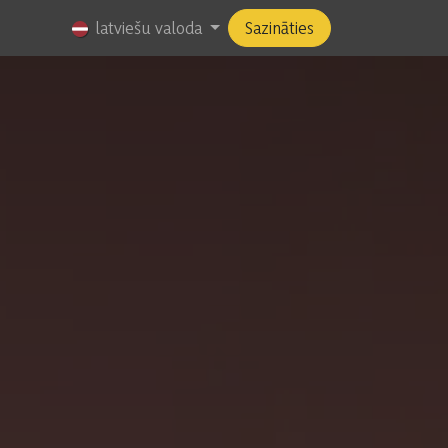
Amati
latviešu valoda
Sazināties