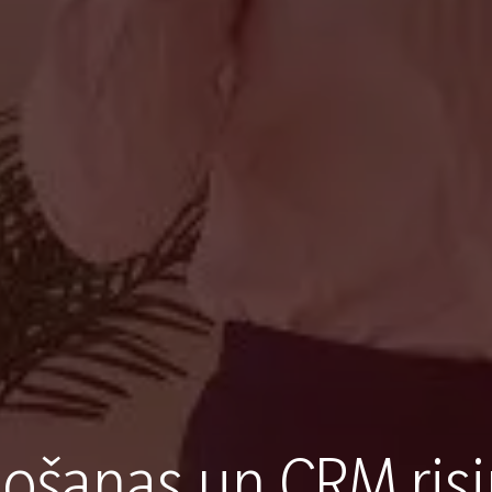
došanas un CRM ris