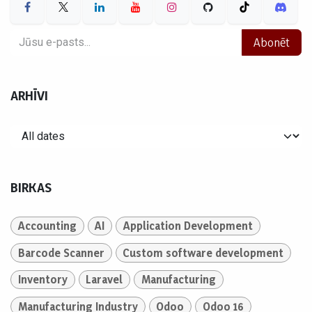
Abonēt
ARHĪVI
BIRKAS
Accounting
AI
Application Development
Barcode Scanner
Custom software development
Inventory
Laravel
Manufacturing
Manufacturing Industry
Odoo
Odoo 16