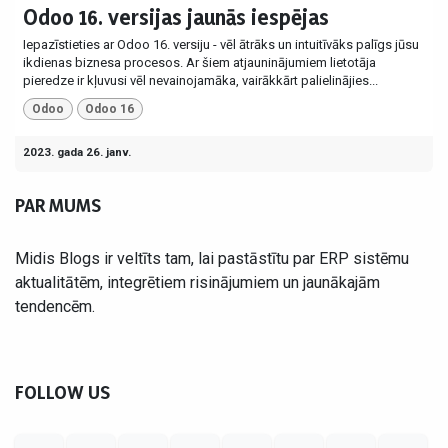
Odoo 16. versijas jaunās iespējas
Iepazīstieties ar Odoo 16. versiju - vēl ātrāks un intuitīvāks palīgs jūsu
ikdienas biznesa procesos. ​Ar šiem atjauninājumiem lietotāja
pieredze ir kļuvusi vēl nevainojamāka, vairākkārt palielinājies...
Odoo
Odoo 16
2023. gada 26. janv.
PAR MUMS
Midis Blogs ir veltīts tam, lai pastāstītu par ERP sistēmu
aktualitātēm, integrētiem risinājumiem un jaunākajām
tendencēm.
FOLLOW US