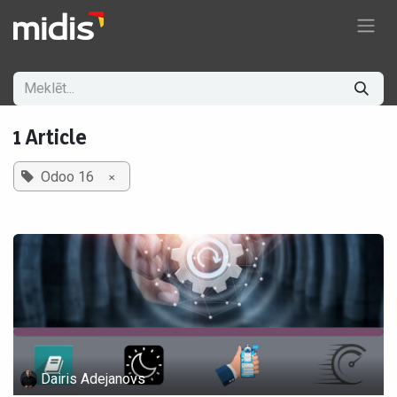
Pāriet pie satura
1 Article
×
Odoo 16
Dairis Adejanovs