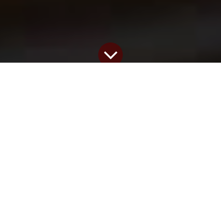
Midis blogs
2023. gada 15. februāris
by
Dairis Adejanovs
Odoo
grāmatvedība
ir visaptverošs programmatūras
risinājums uzņēmuma finanšu pārvaldībai. Šī
programmatūra ir aprīkota ar virkni funkciju, kas palīdz
racionalizēt uzskaites procesu, samazina manuālo
ievadi un sniedz biznesam reāllaika ieskatu par naudas