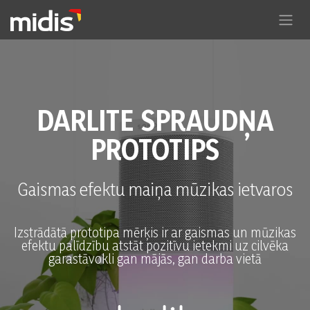
Pāriet pie satura
DARLITE SPRAUDŅA
PROTOTIPS
Gaismas efektu maiņa mūzikas ietvaros
Izstrādātā prototipa mērķis ir ar gaismas un mūzikas
efektu palīdzību atstāt pozitīvu ietekmi uz cilvēka
garastāvokli gan mājās, gan darba vietā