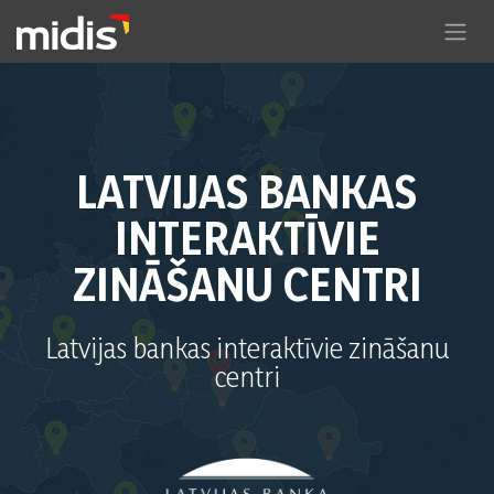
Pāriet pie satura
LATVIJAS BANKAS
INTERAKTĪVIE
ZINĀŠANU CENTRI
Latvijas bankas interaktīvie zināšanu
centri