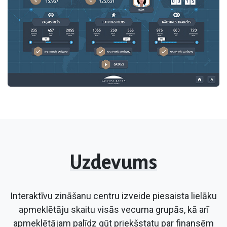
​Uzdevums
Interaktīvu zināšanu centru izveide piesaista lielāku
apmeklētāju skaitu visās vecuma grupās, kā arī
apmeklētājam palīdz gūt priekšstatu par finansēm