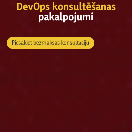
DevOps konsultēšanas
pakalpojumi
Piesakiet bezmaksas konsultāciju