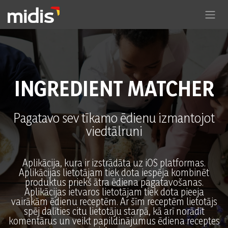
Pāriet pie satura
INGREDIENT MATCHER
Pagatavo sev tīkamo ēdienu izmantojot
viedtālruni
Aplikācija, kura ir izstrādāta uz iOS platformas.
Aplikācijas lietotājam tiek dota iespēja kombinēt
produktus priekš ātra ēdiena pagatavošanas.
Aplikācijas ietvaros lietotājam tiek dota pieeja
vairākām ēdienu receptēm. Ar šīm receptēm lietotājs
spēj dalīties citu lietotāju starpā, kā arī norādīt
komentārus un veikt papildinājumus ēdiena receptes