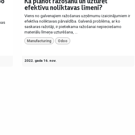
oo
Kā plānot ražošanu un uzturēt
efektīvu noliktavas līmeni?
​Viens no galvenajiem ražošanas uzņēmumu izaicinājumiem ir
efektīva noliktavas pārvaldība. Galvenā problēma, ar ko
nas
saskaras ražotāji, ir pietiekama ražošanai nepieciešamo
materiālu līmeņa uzturēšana, ...
Manufacturing
Odoo
2022. gada 16. nov.