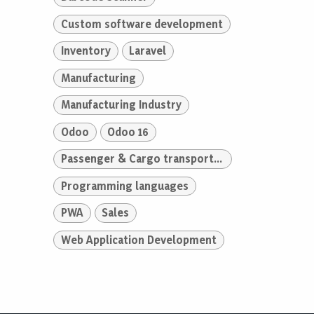
Custom software development
Inventory
Laravel
Manufacturing
Manufacturing Industry
Odoo
Odoo 16
Passenger & Cargo transportation Industry
Programming languages
PWA
Sales
Web Application Development