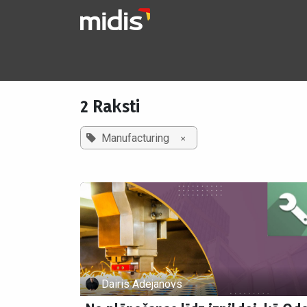
Pāriet pie satura
Pakalpojumi
2 Raksti
×
Manufacturing
Dairis Adejanovs