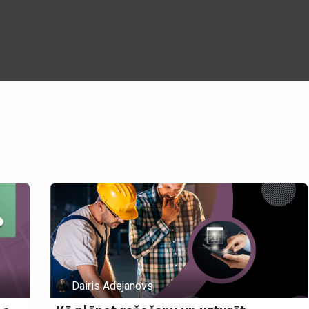
Tehnoloģijas
Projekti
Vakances
Blogs
Sazināties
Dairis Adejanovs