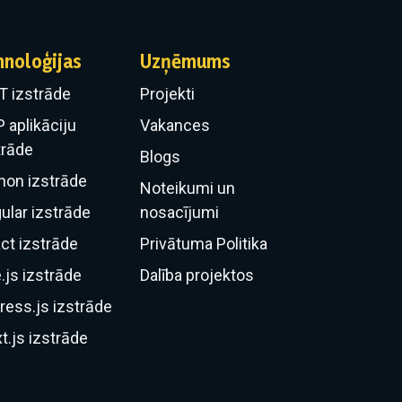
hnoloģijas
Uzņēmums
T izstrāde
Projekti
 aplikāciju
Vakances
trāde
Blogs
hon izstrāde
Noteikumi un
ular izstrāde
nosacījumi
ct izstrāde
Privātuma Politika
.js izstrāde
Dalība projektos
ress.js izstrāde
t.js izstrāde