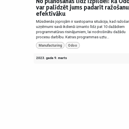
No plānošanas līdz izpildei: kā Od
var palīdzēt jums padarīt ražošanu
efektīvāku
​Mūsdienās joprojām ir sastopama situācija, kad ražoša
uzņēmumi savā ikdienā izmanto līdz pat 10 dažādiem
programmatūras risinājumiem, lai nodrošinātu dažādu
procesu darbību. Katras programmas uztu...
Manufacturing
Odoo
2023. gada 9. marts