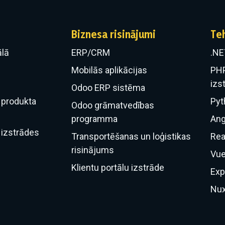
Biznesa risinājumi
Te
lā
ERP/CRM
.NE
​Mobilās aplikācijas
PHP
izs
Odoo ERP sistēma
produkta
Pyt
Odoo grāmatvedības
programma
Ang
izstrādes
Transportēšanas un loģistikas
Rea
risinājums
Vue
Klientu portālu izstrāde
Exp
Nux