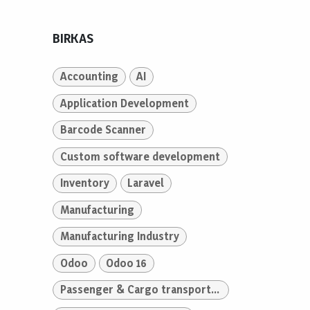
BIRKAS
Accounting
AI
Application Development
Barcode Scanner
Custom software development
Inventory
Laravel
Manufacturing
Manufacturing Industry
Odoo
Odoo 16
Passenger & Cargo transportation Industry