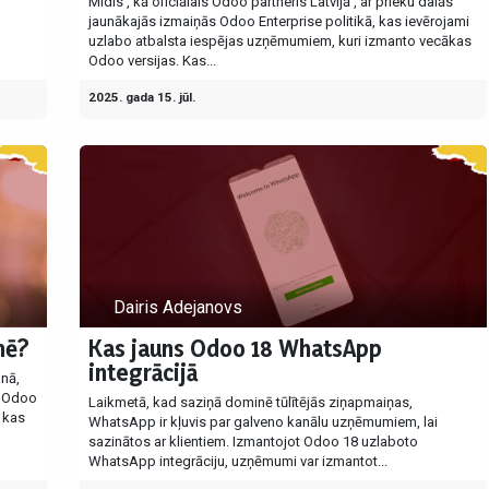
Midis , kā oficiālais Odoo partneris Latvijā , ar prieku dalās
jaunākajās izmaiņās Odoo Enterprise politikā, kas ievērojami
uzlabo atbalsta iespējas uzņēmumiem, kuri izmanto vecākas
Odoo versijas. Kas...
2025. gada 15. jūl.
Dairis Adejanovs
nē?
Kas jauns Odoo 18 WhatsApp
integrācijā
nā,
. Odoo
Laikmetā, kad saziņā dominē tūlītējās ziņapmaiņas,
 kas
WhatsApp ir kļuvis par galveno kanālu uzņēmumiem, lai
sazinātos ar klientiem. Izmantojot Odoo 18 uzlaboto
WhatsApp integrāciju, uzņēmumi var izmantot...