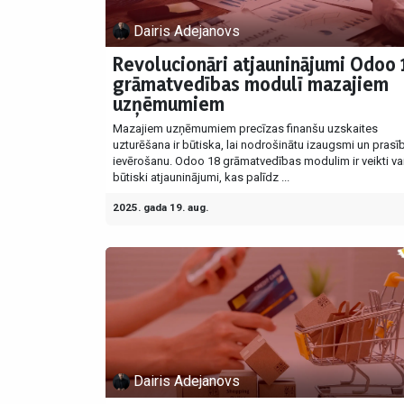
Dairis Adejanovs
Revolucionāri atjauninājumi Odoo 
grāmatvedības modulī mazajiem
uzņēmumiem
Mazajiem uzņēmumiem precīzas finanšu uzskaites
uzturēšana ir būtiska, lai nodrošinātu izaugsmi un prasī
ievērošanu. Odoo 18 grāmatvedības modulim ir veikti vai
būtiski atjauninājumi, kas palīdz ...
2025. gada 19. aug.
Dairis Adejanovs