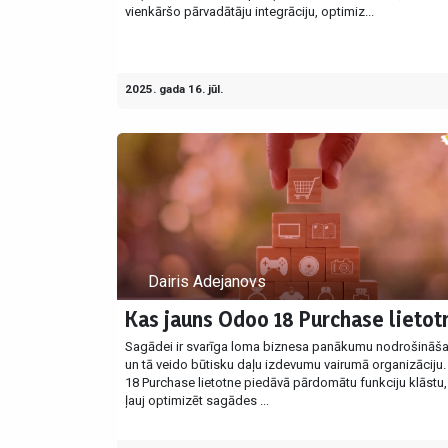
vienkāršo pārvadātāju integrāciju, optimiz...
2025. gada 16. jūl.
Dairis Adejanovs
Kas jauns Odoo 18 Purchase lietot
Sagādei ir svarīga loma biznesa panākumu nodrošināša
un tā veido būtisku daļu izdevumu vairumā organizāciju
18 Purchase lietotne piedāvā pārdomātu funkciju klāstu,
ļauj optimizēt sagādes ...