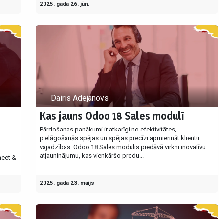
2025. gada 26. jūn.
Dairis Adejanovs
Kas jauns Odoo 18 Sales modulī
Pārdošanas panākumi ir atkarīgi no efektivitātes,
pielāgošanās spējas un spējas precīzi apmierināt klientu
vajadzības. Odoo 18 Sales modulis piedāvā virkni inovatīvu
atjauninājumu, kas vienkāršo produ...
heet &
2025. gada 23. maijs