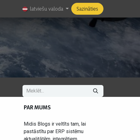
Amati
latviešu valoda
Sazināties
PAR MUMS
Midis Blogs ir veltīts tam, lai
pastāstītu par ERP sistēmu
aktualitātēm, integrētiem