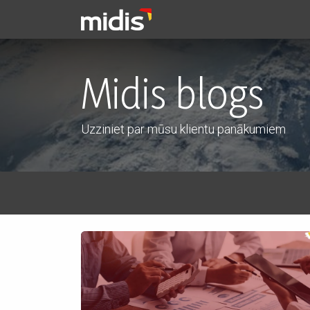
Pāriet pie satura
Pakalpojumi
Midis blogs
Uzziniet par mūsu klientu panākumiem