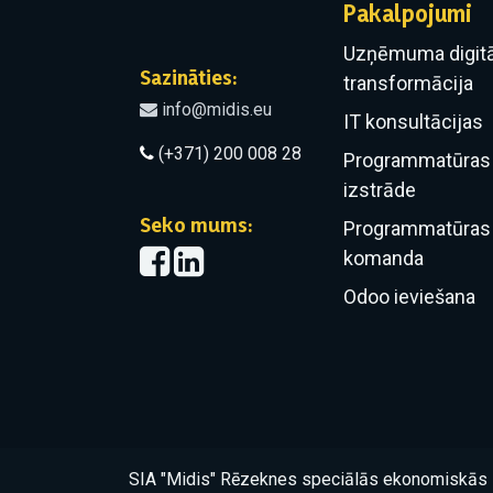
Pakalpojumi
Uzņēmuma digitā
Sazināties:
transformācija
info@midis.eu
IT konsultācijas
(+371) 200 008 28
Programmatūras 
izstrāde
Seko mums:
Programmatūras 
komanda
Odoo ieviešana
SIA "Midis" Rēzeknes speciālās ekonomiskās