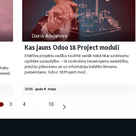
Dairis Adejanovs
Kas jauns Odoo 18 Project modulī
Efektīva projektu vadība nozīmē vairāk nekā tikai uzdevumu
izpildes uzraudzību – tā nodrošina nevainojamu sadarbību,
precīzu plānošanu un uz informāciju balstītu lēmumu
tisku
pieņemšanu. Odoo 18 Project mod...
ievieš
2025. gada 8. maijs
3
4
…
10