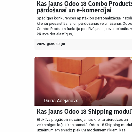
Kas jauns Odoo 18 Combo Product
pārdošanai un e-komercijai
Spēcīgas konkurences apstākļos personalizācija ir ats
klientu piesaistīšanai un pārdošanas veicināšanai. Odo
Combo Products funkcija piedāvā jaunu, revolucionāru v
kā izveidot elastīgus, ...
2025. gada 30. jūl.
Dairis Adejanovs
Kas jauns Odoo 18 Shipping modul
Efektīva piegāde ir nevainojamas klientu pieredzes un
veiksmīgas loģistikas pamatā. Odoo 18 Shipping modul
uzņēmumiem sniedz piekļuvi moderniem rīkiem, kas