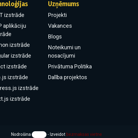
hnoloģijas
Uzņēmums
T izstrāde
Projekti
 aplikāciju
Vakances
trāde
Blogs
hon izstrāde
Noteikumi un
ular izstrāde
nosacījumi
ct izstrāde
Privātuma Politika
.js izstrāde
Dalība projektos
ress.js izstrāde
t.js izstrāde
Nodrošina
- Izveidot
bezmaksas vietne