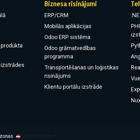
Biznesa risinājumi
Te
lā
ERP/CRM
.NE
​Mobilās aplikācijas
PHP
izs
Odoo ERP sistēma
produkta
Pyt
Odoo grāmatvedības
programma
Ang
izstrādes
Transportēšanas un loģistikas
Rea
risinājums
Vue
Klientu portālu izstrāde
Exp
Nux
 zonas
latviešu valoda