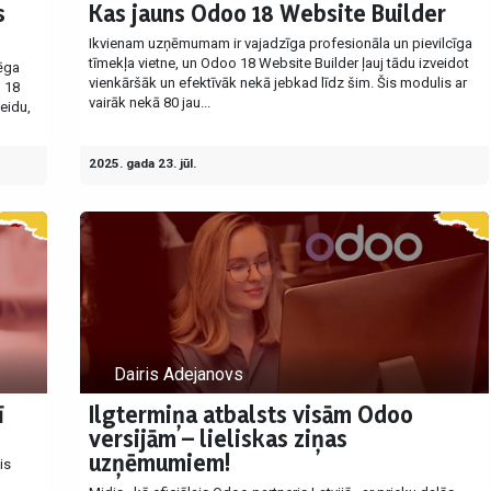
s
Kas jauns Odoo 18 Website Builder
Ikvienam uzņēmumam ir vajadzīga profesionāla un pievilcīga
tīmekļa vietne, un Odoo 18 Website Builder ļauj tādu izveidot
lēga
vienkāršāk un efektīvāk nekā jebkad līdz šim. Šis modulis ar
o 18
vairāk nekā 80 jau...
eidu,
2025. gada 23. jūl.
Dairis Adejanovs
ī
Ilgtermiņa atbalsts visām Odoo
versijām – lieliskas ziņas
uzņēmumiem!
is